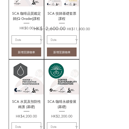
SCA 咖啡品質鑑定
SCA 技師基礎套票
師(Q Grader)課程
課程
價格
一般價格
促銷價格
HK$0.00
HK$12,600.00
HK$11,800.00
新增至購物車
新增至購物車
SCA 水質及預防性
SCA 咖啡永續發展
維護 (基礎)
(基礎)
價格
價格
HK$4,200.00
HK$2,200.00